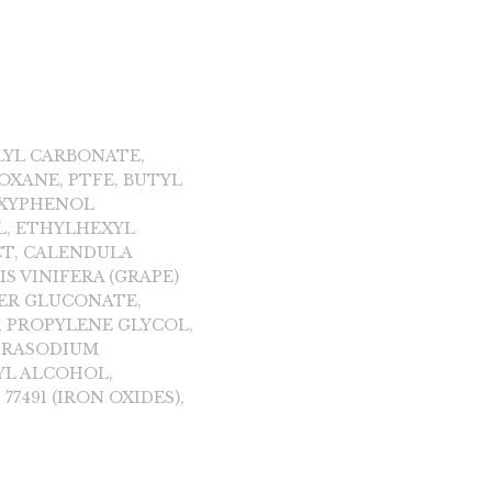
LYL CARBONATE,
OXANE, PTFE, BUTYL
OXYPHENOL
L, ETHYLHEXYL
CT, CALENDULA
S VINIFERA (GRAPE)
PER GLUCONATE,
, PROPYLENE GLYCOL,
ETRASODIUM
YL ALCOHOL,
7491 (IRON OXIDES),