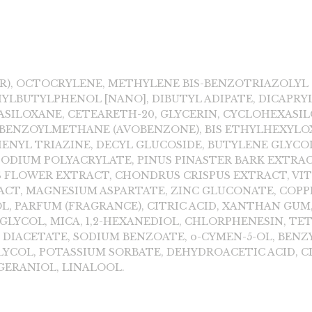
R), OCTOCRYLENE, METHYLENE BIS-BENZOTRIAZOLYL
LBUTYLPHENOL [NANO], DIBUTYL ADIPATE, DICAPRY
SILOXANE, CETEARETH-20, GLYCERIN, CYCLOHEXASIL
BENZOYLMETHANE (AVOBENZONE), BIS ETHYLHEXYL
NYL TRIAZINE, DECYL GLUCOSIDE, BUTYLENE GLYCO
SODIUM POLYACRYLATE, PINUS PINASTER BARK EXTRA
 FLOWER EXTRACT, CHONDRUS CRISPUS EXTRACT, VITI
ACT, MAGNESIUM ASPARTATE, ZINC GLUCONATE, COP
, PARFUM (FRAGRANCE), CITRIC ACID, XANTHAN GUM
GLYCOL, MICA, 1,2-HEXANEDIOL, CHLORPHENESIN, T
DIACETATE, SODIUM BENZOATE, o-CYMEN-5-OL, BENZ
YCOL, POTASSIUM SORBATE, DEHYDROACETIC ACID, CI 7
GERANIOL, LINALOOL.