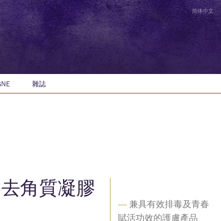
简体中文
GNE
雜誌
去角質凝膠
—
兼具有效排毒及青春
賦活功效的護膚產品