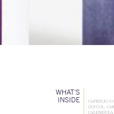
WHAT'S
INSIDE
CAPRYLIC/C
GLYCOL, CAR
CALENDULA O