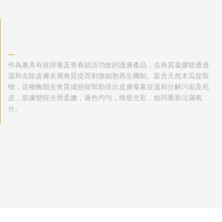
—
作為兼具有效排毒及青春賦活功效的護膚產品，去角質凝膠能通過
溫和去除皮膚表層角質從而刺激細胞再生機制。富含天然木瓜提取
物，這種酶類去角質成份能幫助排出皮膚毒素並溫和分解污垢及死
皮，肌膚變得光滑柔嫩，膚色均勻，煥發光彩，如同重新注滿氧
分。