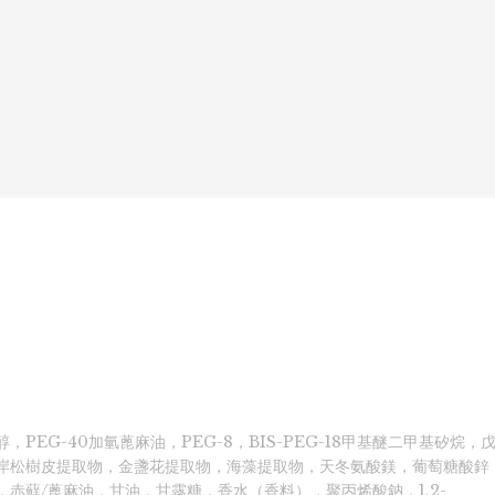
，PEG-40加氫蓖麻油，PEG-8，BIS-PEG-18甲基醚二甲基矽烷，
岸松樹皮提取物，金盞花提取物，海藻提取物，天冬氨酸鎂，葡萄糖酸鋅
，赤蘚/蓖麻油，甘油，甘露糖，香水（香料），聚丙烯酸鈉，1,2-