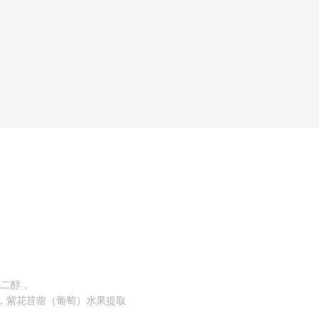
戊二醇，
，紫花苜蓿（葡萄）水果提取