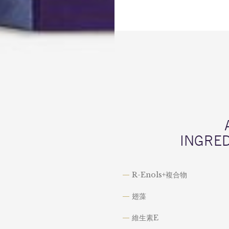
INGRE
—
R-Enols+複合物
—
翅藻
—
維生素E