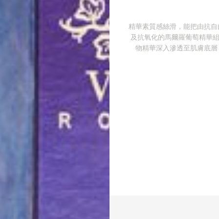
精華素質感絲滑，能把由抗自
及抗氧化的馬爾羅葡萄精華組合
物精華深入滲透至肌膚底層