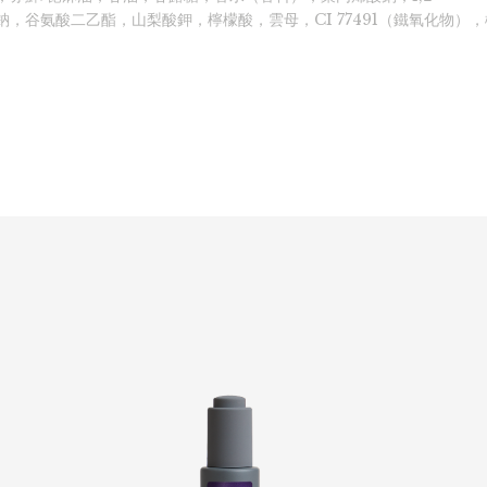
鈉，谷氨酸二乙酯，山梨酸鉀，檸檬酸，雲母，CI 77491（鐵氧化物）