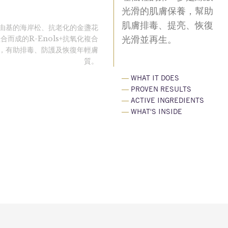
光滑的肌膚保養，幫助
肌膚排毒、提亮、恢復
由基的海岸松、抗老化的金盞花
而成的R-Enols+抗氧化複合
光滑並再生。
，有助排毒、防護及恢復年輕膚
質。
—
WHAT IT DOES
—
PROVEN RESULTS
—
ACTIVE INGREDIENTS
—
WHAT'S INSIDE