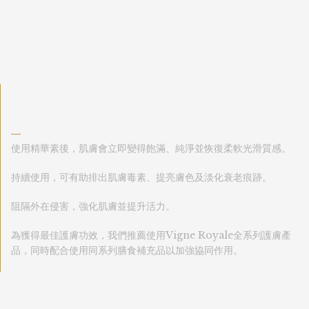
—
使用精華素後，肌膚會立即變得飽滿、純淨並恢復柔軟光滑質感。
持續使用，可有助排出肌膚毒素、提亮膚色及淡化衰老痕跡。
阻隔外在侵害，強化肌膚並提升活力。
為獲得最佳護膚功效，我們推薦使用Vigne Royale全系列護膚產
品，同時配合使用同系列膳食補充品以加強協同作用。