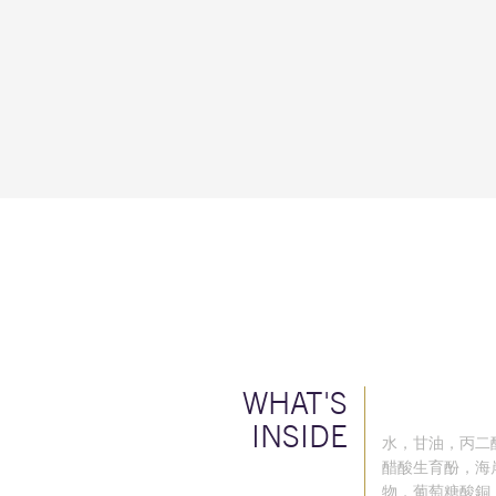
WHAT'S
INSIDE
水，甘油，丙二醇
醋酸生育酚，海
物，葡萄糖酸銅