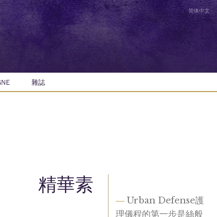
简体中文
GNE
雜誌
精華素
—
Urban Defense護
理儀程的第一步是絲般