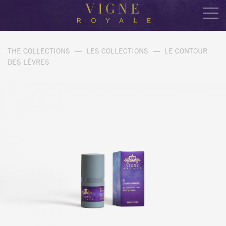
THE COLLECTIONS
—
LES COLLECTIONS
—
LE CONTOUR
DES LÈVRES