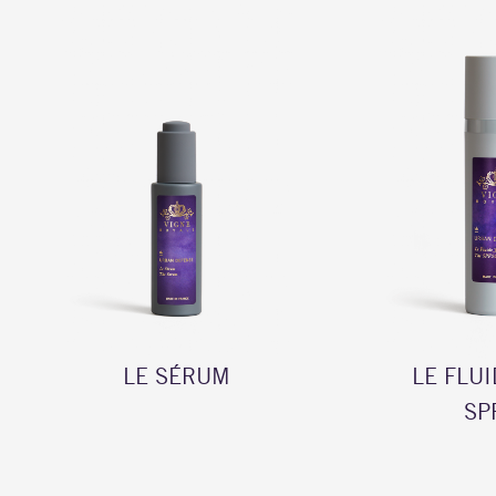
LE SÉRUM
LE FLU
SP